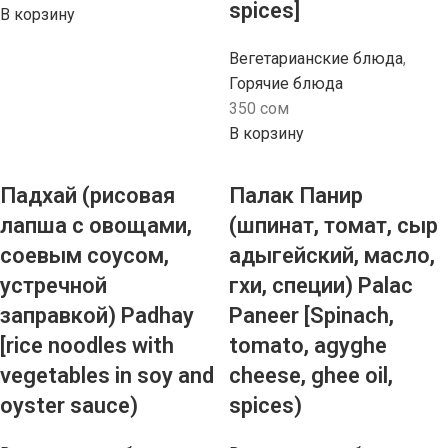
spices]
В корзину
Вегетарианские блюда
,
Горячие блюда
350
сом
В корзину
Падхай (рисовая
Палак Панир
лапша с овощами,
(шпинат, томат, сыр
соевым соусом,
адыгейский, масло,
устречной
гхи, специи) Palac
заправкой) Padhay
Paneer [Spinach,
[rice noodles with
tomato, agyghe
vegetables in soy and
cheese, ghee oil,
oyster sauсе)
spices)