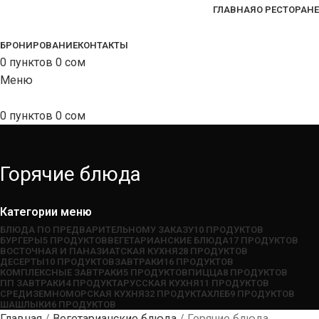
ГЛАВНАЯ
О РЕСТОРАНЕ
БРОНИРОВАНИЕ
КОНТАКТЫ
0
пунктов
0
сом
Меню
0
пунктов
0
сом
Горячие блюда
Категории меню
БЛЮДА ПО ПРЕДВАРИТЕЛЬНОМУ ЗАКАЗУ
10 ПРОДУКТОВ
БУРГЕРЫ
5 ПРОДУКТОВ
ВЕГЕТАРИАНСКИЕ БЛЮДА
17 ПРОДУКТОВ
ВОСТОЧНАЯ И ПАНАЗИАТСКАЯ КУХНЯ
28 ПРОДУКТОВ
ДЕСЕРТЫ
10 ПРОДУКТОВ
ЗАВТРАКИ
16 ПРОДУКТОВ
КОМПЛЕКСНЫЕ ЗАВТРАКИ
5 ПРОДУКТОВ
ПИЦЦА
8 ПРОДУКТОВ
ПП ЗАВТРАКИ
4 ПРОДУКТА
РУССКАЯ КУХНЯ
11 ПРОДУКТОВ
СРЕДИЗЕМНОМОРСКАЯ КУХНЯ
32 ПРОДУКТА
ХЛЕБ
9 ПРОДУКТОВ
ШАШЛЫКИ
6 ПРОДУКТОВ
Главная
Вегетарианские блюда
Горячие блюда