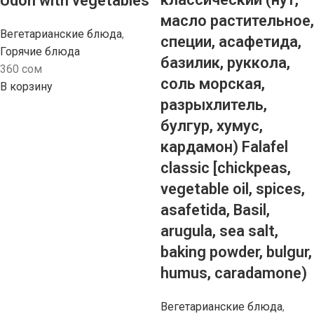
Udon with vegetables
масло растительное,
Вегетарианские блюда
,
специи, асафетида,
Горячие блюда
базилик, руккола,
360
сом
соль морская,
В корзину
разрыхлитель,
булгур, хумус,
кардамон) Falafel
classic [chickpeas,
vegetable oil, spices,
asafetida, Basil,
arugula, sea salt,
baking powder, bulgur,
humus, caradamone)
Вегетарианские блюда
,