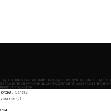
ПРОДУКТОВ
ВЕГЕТАРИАНСКИЕ БЛЮДА
17 ПРОДУКТОВ
ВОСТОЧНАЯ И 
АВТРАКИ
5 ПРОДУКТОВ
ПИЦЦА
8 ПРОДУКТОВ
ПП ЗАВТРАКИ
4 ПРОДУК
ЛЫКИ
6 ПРОДУКТОВ
 кухня
Салаты
ультаты (3)
ьтры