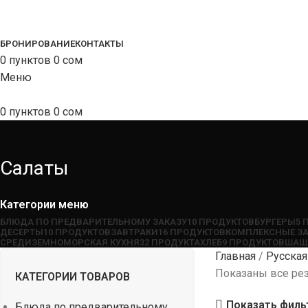
БРОНИРОВАНИЕ
КОНТАКТЫ
0
пунктов
0
сом
Меню
0
пунктов
0
сом
Салаты
Категории меню
БЛЮДА ПО ПРЕДВАРИТЕЛЬНОМУ ЗАКАЗУ
10 ПРОДУКТОВ
БУРГЕРЫ
5 
ДЕСЕРТЫ
10 ПРОДУКТОВ
ЗАВТРАКИ
16 ПРОДУКТОВ
КОМПЛЕКСНЫЕ З
СРЕДИЗЕМНОМОРСКАЯ КУХНЯ
32 ПРОДУКТА
ХЛЕБ
9 ПРОДУКТОВ
ШАШ
Главная
Русская
Показаны все рез
КАТЕГОРИИ ТОВАРОВ
Показать фил
Блюда по предварительному