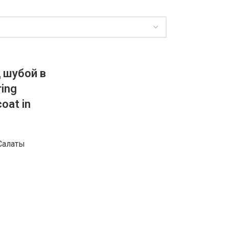
 шубой в
ring
coat in
Салаты