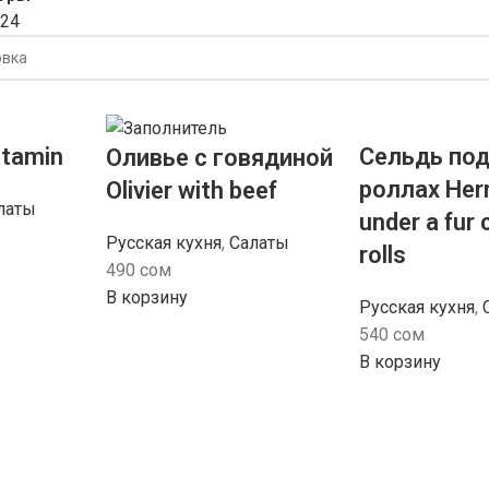
24
itamin
Сельдь под
Оливье с говядиной
роллах Her
Olivier with beef
латы
under a fur 
Русская кухня
,
Салаты
rolls
490
сом
В корзину
Русская кухня
,
540
сом
В корзину