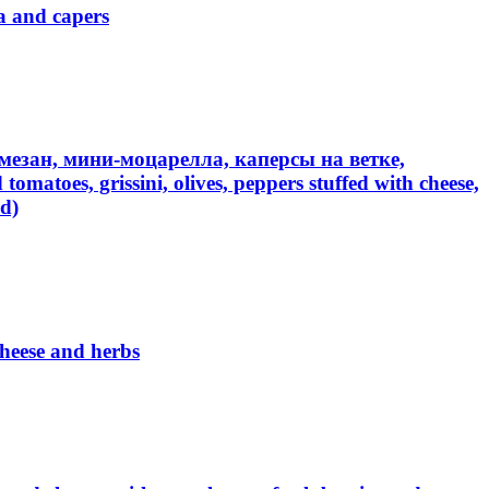
a and capers
езан, мини-моцарелла, каперсы на ветке,
oes, grissini, olives, peppers stuffed with cheese,
d)
heese and herbs