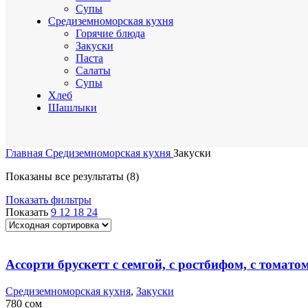
Супы
Средиземноморская кухня
Горячие блюда
Закуски
Паста
Салаты
Супы
Хлеб
Шашлыки
Главная
Средиземноморская кухня
Закуски
Показаны все результаты (8)
Показать фильтры
Показать
9
12
18
24
Ассорти брускетт с семгой, с ростбифом, с томатом 
Средиземноморская кухня
,
Закуски
780
сом