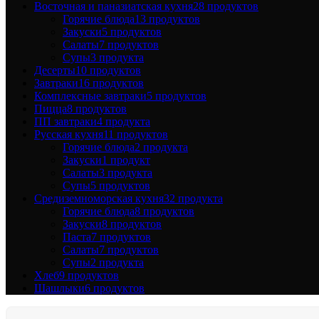
Восточная и паназиатская кухня
28 продуктов
Горячие блюда
13 продуктов
Закуски
5 продуктов
Салаты
7 продуктов
Супы
3 продукта
Десерты
10 продуктов
Завтраки
16 продуктов
Комплексные завтраки
5 продуктов
Пицца
8 продуктов
ПП завтраки
4 продукта
Русская кухня
11 продуктов
Горячие блюда
2 продукта
Закуски
1 продукт
Салаты
3 продукта
Супы
5 продуктов
Средиземноморская кухня
32 продукта
Горячие блюда
8 продуктов
Закуски
8 продуктов
Паста
7 продуктов
Салаты
7 продуктов
Супы
2 продукта
Хлеб
9 продуктов
Шашлыки
6 продуктов