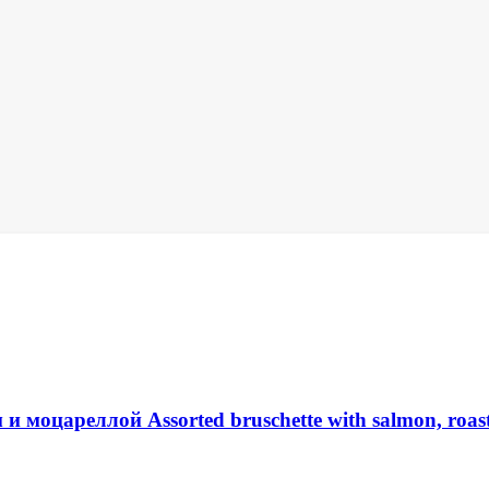
и моцареллой Assorted bruschette with salmon, roast