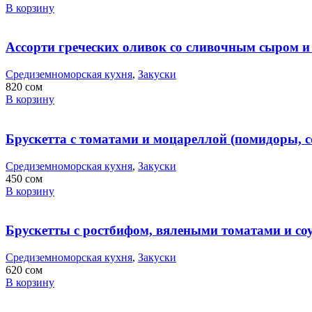
В корзину
Ассорти греческих оливок со сливочным сыром и по
Средиземноморская кухня
,
Закуски
820
сом
В корзину
Брускетта с томатами и моцареллой (помидоры, соус 
Средиземноморская кухня
,
Закуски
450
сом
В корзину
Брускетты с ростбифом, вялеными томатами и соусом
Средиземноморская кухня
,
Закуски
620
сом
В корзину