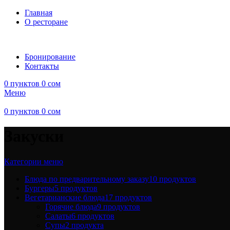
Главная
О ресторане
Бронирование
Контакты
0
пунктов
0
сом
Меню
0
пунктов
0
сом
Закуски
Категории меню
Блюда по предварительному заказу
10 продуктов
Бургеры
5 продуктов
Вегетарианские блюда
17 продуктов
Горячие блюда
9 продуктов
Салаты
6 продуктов
Супы
2 продукта