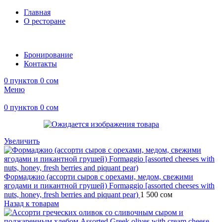
Главная
О ресторане
Бронирование
Контакты
0
пунктов
0
сом
Меню
0
пунктов
0
сом
Увеличить
Формаджио (ассорти сыров с орехами, медом, свежими
ягодами и пикантной грушей) Formaggio [assorted cheeses with
nuts, honey, fresh berries and piquant pear)
1 500
сом
Назад к товарам