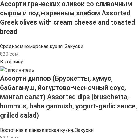
Ассорти греческих оливок со сливочным
сыром и поджаренным хлебом Assorted
Greek olives with cream cheese and toasted
bread
Средиземноморская кухня
,
Закуски
820
сом
В корзину
Ассорти диппов (Брускетты, хумус,
бабагануш, йогуртово-чесночный соус,
мангал салат) Assorted dips [bruschetta,
hummus, baba ganoush, yogurt-garlic sauce,
grilled salad)
Восточная и паназиатская кухня
,
Закуски
820
сом