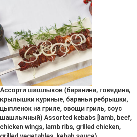
Ассорти шашлыков (баранина, говядина,
крылышки куриные, бараньи ребрышки,
цыпленок на гриле, овощи гриль, соус
шашлычный) Assorted kebabs [lamb, beef,
chicken wings, lamb ribs, grilled chicken,
grilled vegetables, kebab sauce)