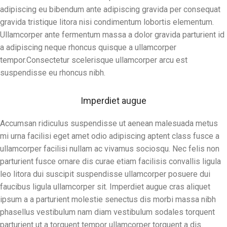
adipiscing eu bibendum ante adipiscing gravida per consequat
gravida tristique litora nisi condimentum lobortis elementum.
Ullamcorper ante fermentum massa a dolor gravida parturient id
a adipiscing neque rhoncus quisque a ullamcorper
tempor.Consectetur scelerisque ullamcorper arcu est
suspendisse eu rhoncus nibh.
Imperdiet augue
Accumsan ridiculus suspendisse ut aenean malesuada metus
mi urna facilisi eget amet odio adipiscing aptent class fusce a
ullamcorper facilisi nullam ac vivamus sociosqu. Nec felis non
parturient fusce ornare dis curae etiam facilisis convallis ligula
leo litora dui suscipit suspendisse ullamcorper posuere dui
faucibus ligula ullamcorper sit. Imperdiet augue cras aliquet
ipsum a a parturient molestie senectus dis morbi massa nibh
phasellus vestibulum nam diam vestibulum sodales torquent
parturient ut a torquent tempor ullamcorper torquent a dis.