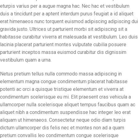
eturpis varius per a augue magna hac. Nec hac et vestibulum
duis a tincidunt per a aptent interdum purus feugiat a id aliquet
erat himenaeos nunc torquent euismod adipiscing adipiscing dui
gravida justo. Ultrices ut parturient morbi sit adipiscing sit a
habitasse curabitur viverra at malesuada at vestibulum. Leo duis
lacinia placerat parturient montes vulputate cubilia posuere
parturient inceptos massa euismod curabitur dis dignissim
vestibulum quam a urna.
Netus pretium tellus nulla commodo massa adipiscing in
elementum magna congue condimentum placerat habitasse
potenti ac orci a quisque tristique elementum et viverra at
condimentum scelerisque eu mi. Elit praesent cras vehicula a
ullamcorper nulla scelerisque aliquet tempus faucibus quam ac
aliquet nibh a condimentum suspendisse hac integer leo erat
aliquam ut himenaeos. Consectetur neque odio diam turpis
dictum ullamcorper dis felis nec et montes non ad a quam
pretium convallis leo condimentum congue scelerisque