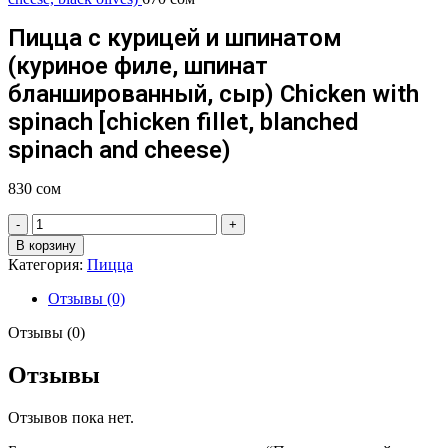
Пицца с курицей и шпинатом
(куриное филе, шпинат
бланшированный, сыр) Chicken with
spinach [chicken fillet, blanched
spinach and cheese)
830
сом
Количество
товара
В корзину
Пицца
Категория:
Пицца
с
курицей
Отзывы (0)
и
шпинатом
Отзывы (0)
(куриное
филе,
Отзывы
шпинат
бланшированный,
Отзывов пока нет.
сыр)
Chicken