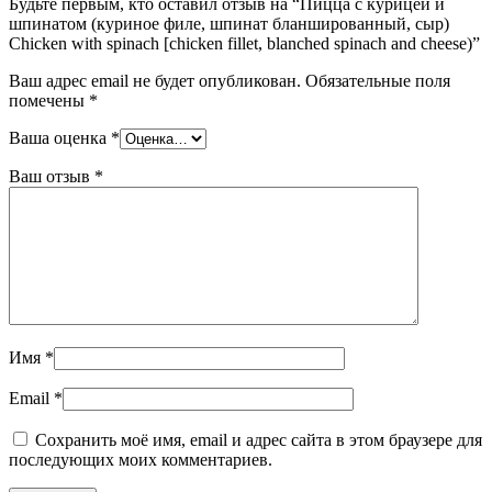
Будьте первым, кто оставил отзыв на “Пицца с курицей и
with
шпинатом (куриное филе, шпинат бланшированный, сыр)
spinach
Chicken with spinach [chicken fillet, blanched spinach and cheese)”
[chicken
fillet,
Ваш адрес email не будет опубликован.
Обязательные поля
blanched
помечены
*
spinach
and
Ваша оценка
*
cheese)
Ваш отзыв
*
Имя
*
Email
*
Сохранить моё имя, email и адрес сайта в этом браузере для
последующих моих комментариев.