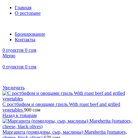
Главная
О ресторане
Бронирование
Контакты
0
пунктов
0
сом
Меню
0
пунктов
0
сом
Увеличить
С ростбифом и овощами гриль With roast beef and grilled
vegetables
900
сом
Назад к товарам
Маргарита (помидоры, сыр, маслины) Margherita [tomatoes,
cheese, black olives)
670
сом