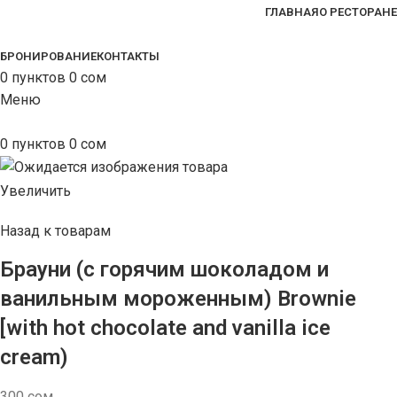
ГЛАВНАЯ
О РЕСТОРАНЕ
БРОНИРОВАНИЕ
КОНТАКТЫ
0
пунктов
0
сом
Меню
0
пунктов
0
сом
Увеличить
Назад к товарам
Брауни (с горячим шоколадом и
ванильным мороженным) Brownie
[with hot chocolate and vanilla ice
cream)
300
сом