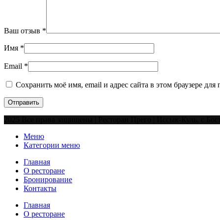
/jam)
Ваш отзыв
*
Имя
*
Email
*
Сохранить моё имя, email и адрес сайта в этом браузере д
2025 Все права защищены | Ресторан Прего | Иссык-Куль, с Бос
Меню
Категории меню
Главная
О ресторане
Бронирование
Контакты
Главная
О ресторане