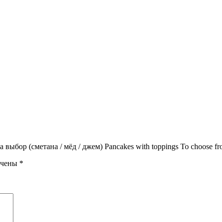
бор (сметана / мёд / джем) Pancakes with toppings To choose from
ечены
*