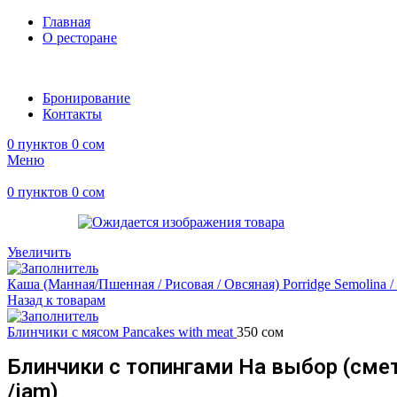
Главная
О ресторане
Бронирование
Контакты
0
пунктов
0
сом
Меню
0
пунктов
0
сом
Увеличить
Каша (Манная/Пшенная / Рисовая / Овсяная) Porridge Semolina / M
Назад к товарам
Блинчики с мясом Pancakes with meat
350
сом
Блинчики с топингами На выбор (смета
/jam)