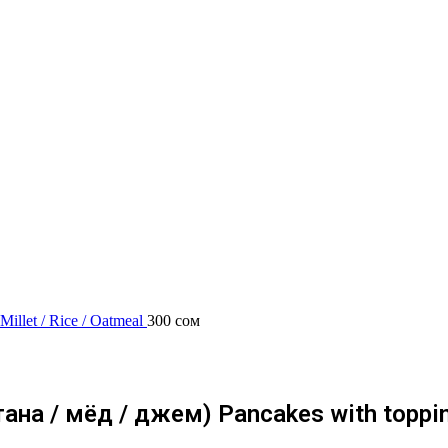
illet / Rice / Oatmeal
300
сом
на / мёд / джем) Pancakes with topping