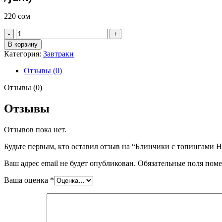
220
сом
Количество
товара
В корзину
Блинчики
Категория:
Завтраки
с
топингами
Отзывы (0)
На
выбор
Отзывы (0)
(сметана
/
Отзывы
мёд
/
Отзывов пока нет.
джем)
Pancakes
Будьте первым, кто оставил отзыв на “Блинчики с топингами На вы
with
toppings
Ваш адрес email не будет опубликован.
Обязательные поля пом
To
choose
Ваша оценка
*
from
(sour
cream
/
honey