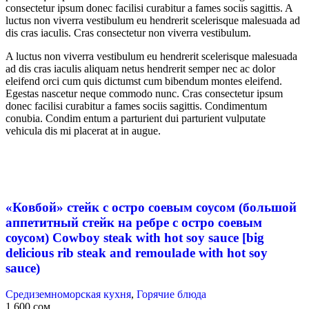
consectetur ipsum donec facilisi curabitur a fames sociis sagittis. A
luctus non viverra vestibulum eu hendrerit scelerisque malesuada ad
dis cras iaculis. Cras consectetur non viverra vestibulum.
A luctus non viverra vestibulum eu hendrerit scelerisque malesuada
ad dis cras iaculis aliquam netus hendrerit semper nec ac dolor
eleifend orci cum quis dictumst cum bibendum montes eleifend.
Egestas nascetur neque commodo nunc. Cras consectetur ipsum
donec facilisi curabitur a fames sociis sagittis. Condimentum
conubia. Condim entum a parturient dui parturient vulputate
vehicula dis mi placerat at in augue.
«Ковбой» стейк с остро соевым соусом (большой
аппетитный стейк на ребре с остро соевым
соусом) Cowboy steak with hot soy sauce [big
delicious rib steak and remoulade with hot soy
sauce)
Средиземноморская кухня
,
Горячие блюда
1 600
сом