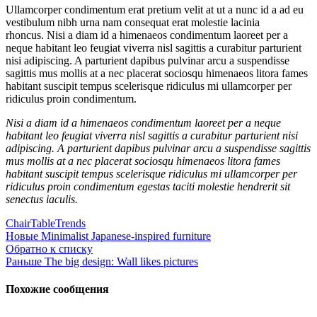
Ullamcorper condimentum erat pretium velit at ut a nunc id a ad eu
vestibulum nibh urna nam consequat erat molestie lacinia
rhoncus. Nisi a diam id a himenaeos condimentum laoreet per a
neque habitant leo feugiat viverra nisl sagittis a curabitur parturient
nisi adipiscing. A parturient dapibus pulvinar arcu a suspendisse
sagittis mus mollis at a nec placerat sociosqu himenaeos litora fames
habitant suscipit tempus scelerisque ridiculus mi ullamcorper per
ridiculus proin condimentum.
Nisi a diam id a himenaeos condimentum laoreet per a neque
habitant leo feugiat viverra nisl sagittis a curabitur parturient nisi
adipiscing. A parturient dapibus pulvinar arcu a suspendisse sagittis
mus mollis at a nec placerat sociosqu himenaeos litora fames
habitant suscipit tempus scelerisque ridiculus mi ullamcorper per
ridiculus proin condimentum egestas taciti molestie hendrerit sit
senectus iaculis.
Chair
Table
Trends
Новые
Minimalist Japanese-inspired furniture
Обратно к списку
Раньше
The big design: Wall likes pictures
Похожие сообщения