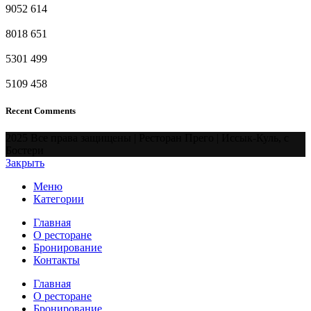
9052
614
8018
651
5301
499
5109
458
Recent Comments
2025 Все права защищены | Ресторан Прего | Иссык-Куль, с
Бостери
Закрыть
Меню
Категории
Главная
О ресторане
Бронирование
Контакты
Главная
О ресторане
Бронирование